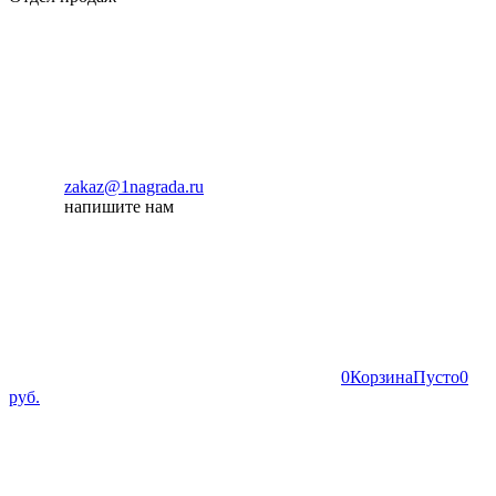
zakaz@1nagrada.ru
напишите нам
0
Корзина
Пусто
0
руб.