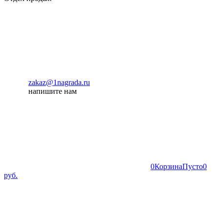
zakaz@1nagrada.ru
напишите нам
0
Корзина
Пусто
0
руб.