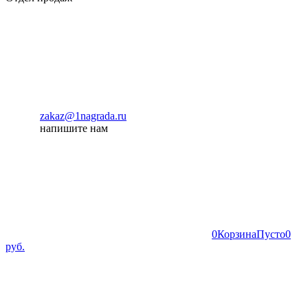
zakaz@1nagrada.ru
напишите нам
0
Корзина
Пусто
0
руб.