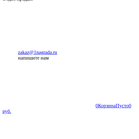
zakaz@1nagrada.ru
напишите нам
0
Корзина
Пусто
0
руб.