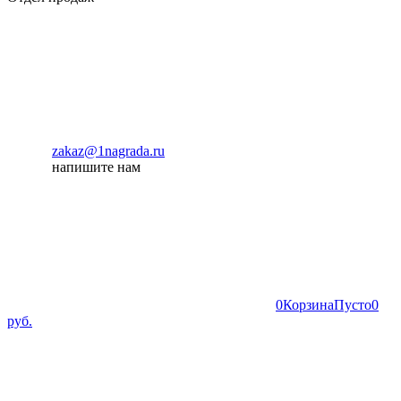
zakaz@1nagrada.ru
напишите нам
0
Корзина
Пусто
0
руб.