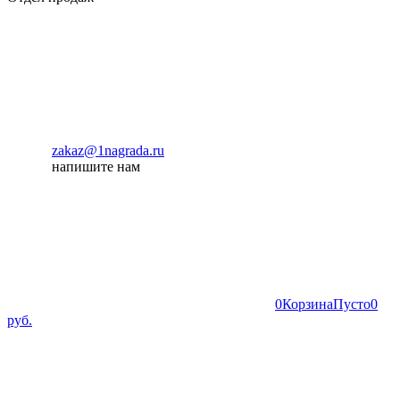
zakaz@1nagrada.ru
напишите нам
0
Корзина
Пусто
0
руб.