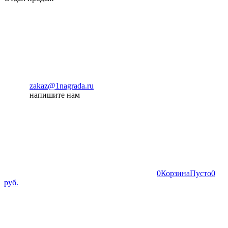
zakaz@1nagrada.ru
напишите нам
0
Корзина
Пусто
0
руб.