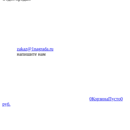
zakaz@1nagrada.ru
напишите нам
0
Корзина
Пусто
0
руб.