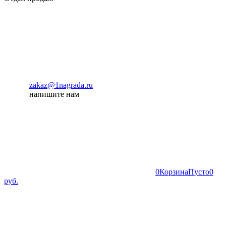
zakaz@1nagrada.ru
напишите нам
0
Корзина
Пусто
0
руб.