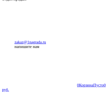
zakaz@1nagrada.ru
напишите нам
0
Корзина
Пусто
0
руб.