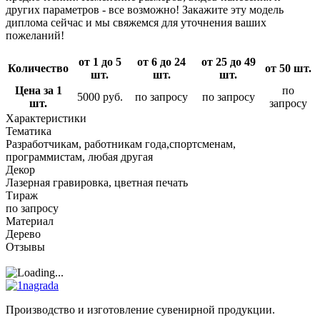
других параметров - все возможно! Закажите эту модель
диплома сейчас и мы свяжемся для уточнения ваших
пожеланий!
от 1 до 5
от 6 до 24
от 25 до 49
Количество
от 50 шт.
шт.
шт.
шт.
Цена за 1
по
5000 руб.
по запросу
по запросу
шт.
запросу
Характеристики
Тематика
Разработчикам, работникам года,спортсменам,
программистам, любая другая
Декор
Лазерная гравировка, цветная печать
Тираж
по запросу
Материал
Дерево
Отзывы
Производство и изготовление сувенирной продукции.